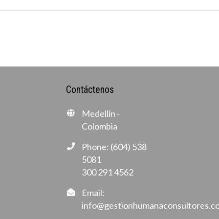
Contáctenos
Medellín -
Colombia
Phone: (604) 538
5081
300 291 4562
Email:
info@gestionhumanaconsultores.c