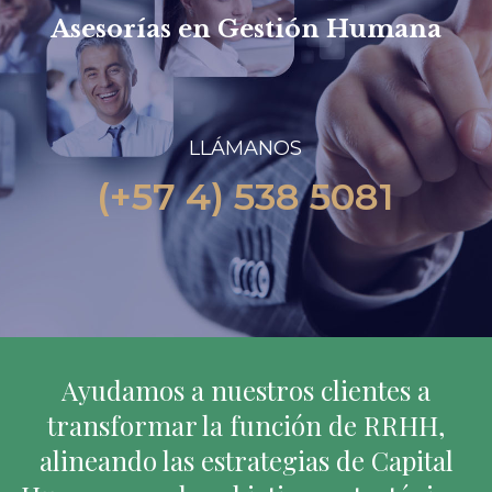
Asesorías en Gestión Humana
L
L
Á
M
A
N
O
S
(
+
5
7
4
)
5
3
8
5
0
8
1
Ayudamos a nuestros clientes a
transformar la función de RRHH,
alineando las estrategias de Capital